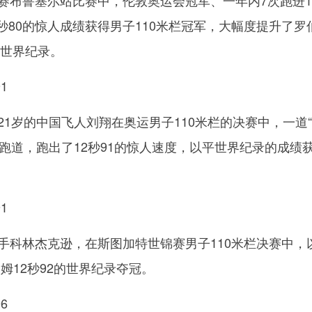
决赛布鲁塞尔站比赛中，伦敦奥运会冠军、一年内7次跑进1
秒80的惊人成绩获得男子110米栏冠军，大幅度提升了罗
7的世界纪录。
1
，21岁的中国飞人刘翔在奥运男子110米栏的决赛中，一道
跑道，跑出了12秒91的惊人速度，以平世界纪录的成绩
1
选手科林杰克逊，在斯图加特世锦赛男子110米栏决赛中，
多姆12秒92的世界纪录夺冠。
6