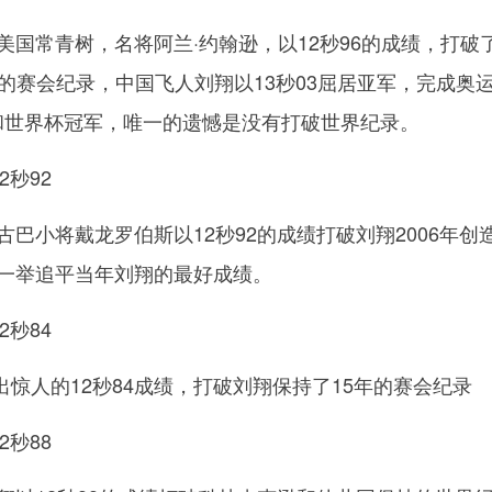
，美国常青树，名将阿兰·约翰逊，以12秒96的成绩，打破
的赛会纪录，中国飞人刘翔以13秒03屈居亚军，完成奥
)和世界杯冠军，唯一的遗憾是没有打破世界纪录。
2秒92
，古巴小将戴龙罗伯斯以12秒92的成绩打破刘翔2006年创
，一举追平当年刘翔的最好成绩。
2秒84
惊人的12秒84成绩，打破刘翔保持了15年的赛会纪录
2秒88