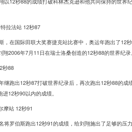
刘翔以12秒88的成绩打破科林杰克逊和他共同保持的世界
拉法站 12秒87
伯斯，在国际田联大奖赛捷克站比赛中，奥运年跑出了12秒
翔2006年7月11日在瑞士洛桑创造的12秒88的世界纪录
2秒88
8年继跑出12秒87打破世界纪录后，再次跑出12秒88的成
进12秒90以内的成绩。
摩站 12秒91
巴名将罗伯斯跑出12秒91的成绩，给刘翔施出了足够的压