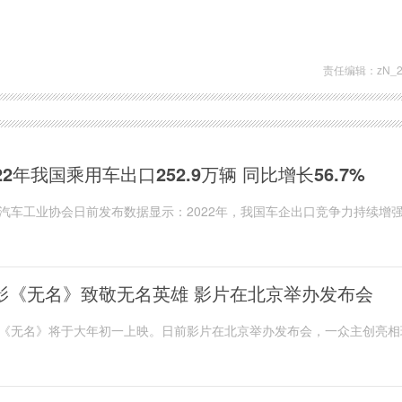
110米栏世界10大纪录
国际田联超级大奖
奥运会世锦赛
责任编辑：zN_2
022年我国乘用车出口252.9万辆 同比增长56.7%
汽车工业协会日前发布数据显示：2022年，我国车企出口竞争力持续增
计出口超300万辆，达到311 1万辆，同比增长...
影《无名》致敬无名英雄 影片在北京举办发布会
《无名》将于大年初一上映。日前影片在北京举办发布会，一众主创亮相
程耳导演表示，这部电影留下了巨大的反转和悬...