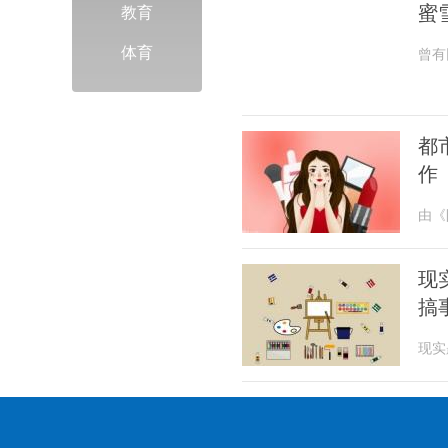
蜜
教育
体育
曾有
回老
都
作
由《
将悬
现
搞
现实
豪、