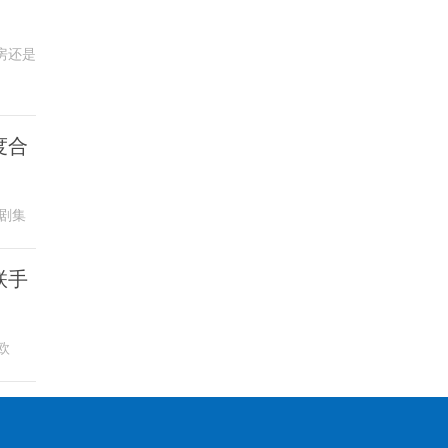
房还是
度合
剧集
联手
欧