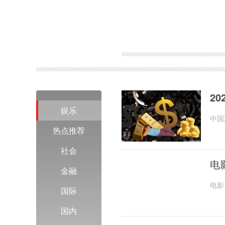
关键词：
刘翔110米栏世界纪录
2
娱乐
中国
年累
热点推荐
社会
电
金融
电影
国际
场。
国内