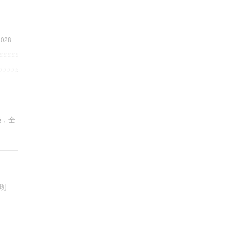
028
强，全
现