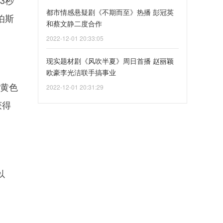
3秒
都市情感悬疑剧《不期而至》热播 彭冠英
伯斯
和蔡文静二度合作
2022-12-01 20:33:05
现实题材剧《风吹半夏》周日首播 赵丽颖
欧豪李光洁联手搞事业
“黄色
2022-12-01 20:31:29
获得
以