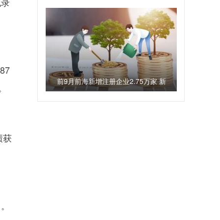
纪录
培育20万名现场工程师
87
前9月前海新增注册企业2.75万家 新
。
增资本3294.1亿元
绩获
力。