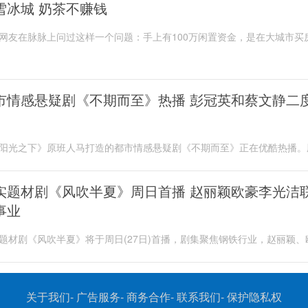
雪冰城 奶茶不赚钱
网友在脉脉上问过这样一个问题：手上有100万闲置资金，是在大城市买
家开个蜜雪冰城?评论区网友们争论不休，尤...
市情感悬疑剧《不期而至》热播 彭冠英和蔡文静二
阳光之下》原班人马打造的都市情感悬疑剧《不期而至》正在优酷热播。
疑与都市情感相结合，彭冠英和蔡文静二度合...
实题材剧《风吹半夏》周日首播 赵丽颖欧豪李光洁
事业
题材剧《风吹半夏》将于周日(27日)首播，剧集聚焦钢铁行业，赵丽颖、
李光洁将联手搞事业。之前，作家阿耐的小说被...
关于我们- 广告服务- 商务合作- 联系我们- 保护隐私权