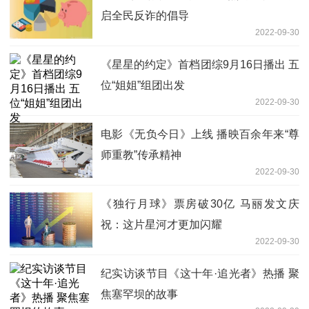
启全民反诈的倡导
2022-09-30
《星星的约定》首档团综9月16日播出 五
位“姐姐”组团出发
2022-09-30
电影《无负今日》上线 播映百余年来“尊
师重教”传承精神
2022-09-30
《独行月球》票房破30亿 马丽发文庆
祝：这片星河才更加闪耀
2022-09-30
纪实访谈节目《这十年·追光者》热播 聚
焦塞罕坝的故事