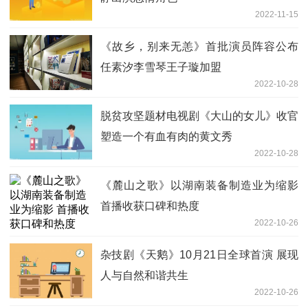
2022-11-15
《故乡，别来无恙》首批演员阵容公布
任素汐李雪琴王子璇加盟
2022-10-28
脱贫攻坚题材电视剧《大山的女儿》收官
塑造一个有血有肉的黄文秀
2022-10-28
《麓山之歌》以湖南装备制造业为缩影
首播收获口碑和热度
2022-10-26
杂技剧《天鹅》10月21日全球首演 展现
人与自然和谐共生
2022-10-26