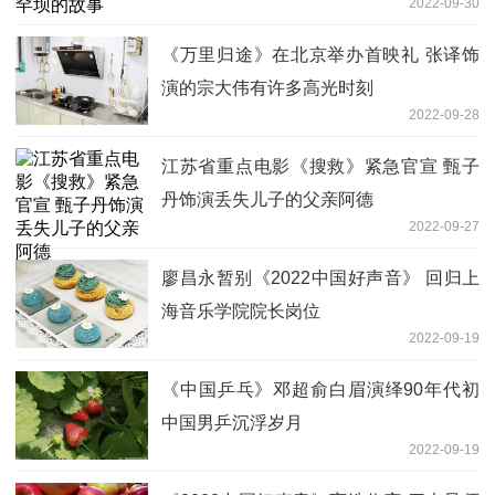
2022-09-30
《万里归途》在北京举办首映礼 张译饰
演的宗大伟有许多高光时刻
2022-09-28
江苏省重点电影《搜救》紧急官宣 甄子
丹饰演丢失儿子的父亲阿德
2022-09-27
廖昌永暂别《2022中国好声音》 回归上
海音乐学院院长岗位
2022-09-19
《中国乒乓》邓超俞白眉演绎90年代初
中国男乒沉浮岁月
2022-09-19